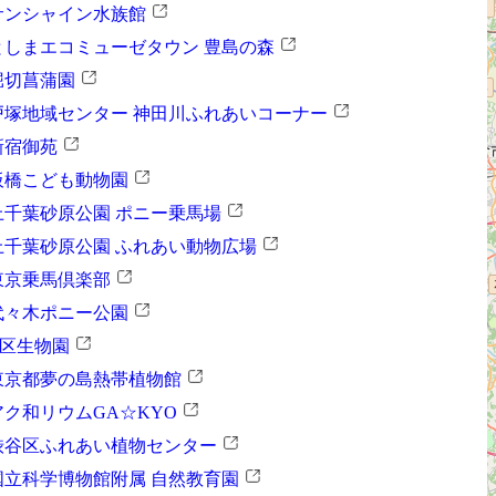
サンシャイン水族館
としまエコミューゼタウン 豊島の森
堀切菖蒲園
戸塚地域センター 神田川ふれあいコーナー
新宿御苑
板橋こども動物園
上千葉砂原公園 ポニー乗馬場
上千葉砂原公園 ふれあい動物広場
東京乗馬倶楽部
代々木ポニー公園
区生物園
東京都夢の島熱帯植物館
アク和リウムGA☆KYO
渋谷区ふれあい植物センター
国立科学博物館附属 自然教育園