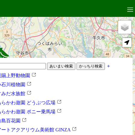
＋
恩賜上野動物園
小石川植物園
すみだ水族館
あらかわ遊園 どうぶつ広場
あらかわ遊園 ポニー乗馬場
向島百花園
アートアクアリウム美術館 GINZA