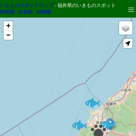
いきものスポットマップ
- 福井県のいきものスポット
動物園
水族館
植物園
+
−