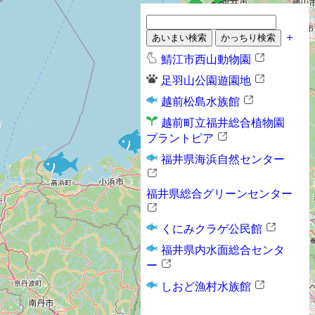
＋
鯖江市西山動物園
足羽山公園遊園地
越前松島水族館
越前町立福井総合植物園
プラントピア
福井県海浜自然センター
福井県総合グリーンセンター
くにみクラゲ公民館
福井県内水面総合センタ
ー
しおど漁村水族館