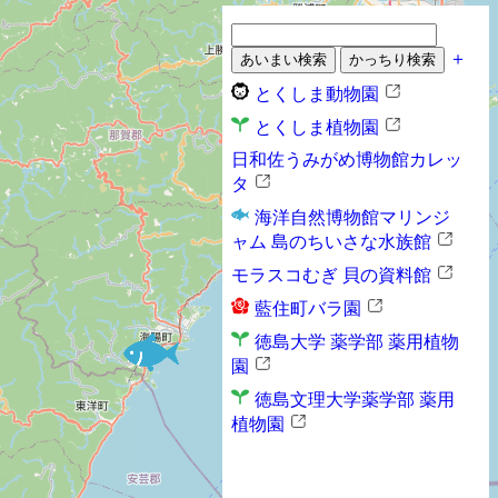
＋
とくしま動物園
とくしま植物園
日和佐うみがめ博物館カレッ
タ
海洋自然博物館マリンジ
ャム 島のちいさな水族館
モラスコむぎ 貝の資料館
藍住町バラ園
徳島大学 薬学部 薬用植物
園
徳島文理大学薬学部 薬用
植物園