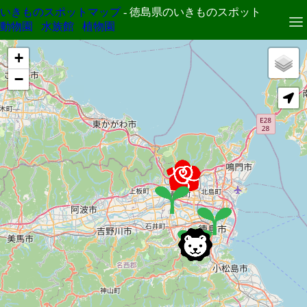
いきものスポットマップ
- 徳島県のいきものスポット
動物園
水族館
植物園
+
−